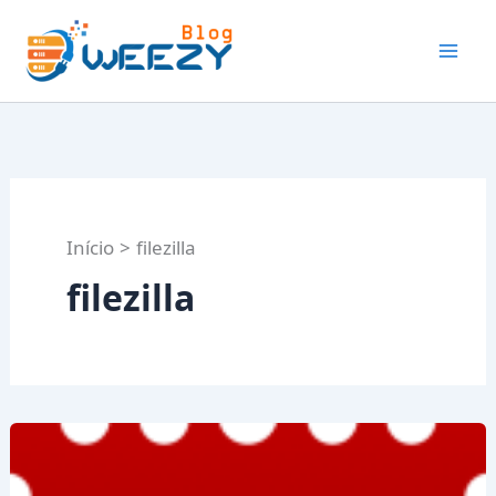
Ir
para
o
conteúdo
Início
filezilla
filezilla